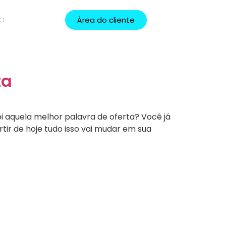
Área do cliente
TO
ta
 aquela melhor palavra de oferta? Você já
tir de hoje tudo isso vai mudar em sua
munidade Ekballos