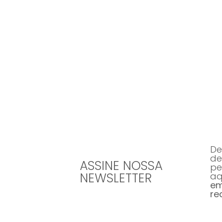
Todos os dias 
De
de
ASSINE NOSSA
pe
NEWSLETTER
aq
em
re