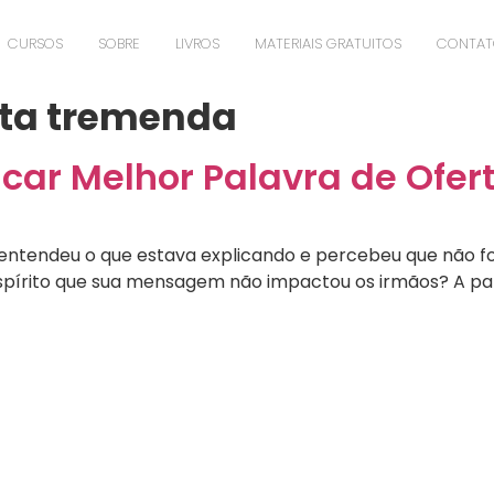
CURSOS
SOBRE
LIVROS
MATERIAIS GRATUITOS
CONTA
rta tremenda
car Melhor Palavra de Ofer
entendeu o que estava explicando e percebeu que não foi
Espírito que sua mensagem não impactou os irmãos? A par
íderes Transformados pela Co