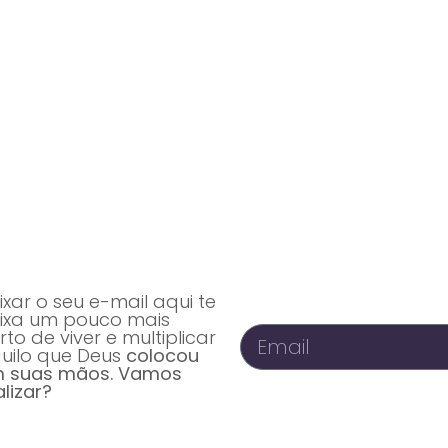
Vidas transformadas pela Comunidade Ekballo
estamos transformando vidas com os conteúdos do Goye - 
ixar o seu e-mail aqui te
ixa um pouco mais
rto de viver e multiplicar
uilo que Deus
colocou
 suas mãos. Vamos
alizar?