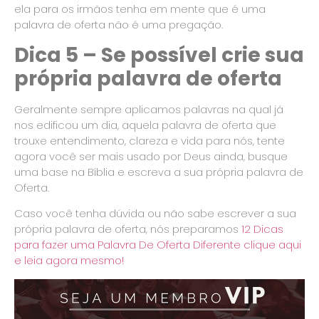
ela para os irmãos tenha em mente que é uma
palavra de oferta não é uma pregação.
Dica 5 – Se possível crie sua
própria palavra de oferta
Geralmente sempre aplicamos palavras na qual já
nos edificou um dia, aquela palavra de oferta que
trouxe entendimento, clareza e vida para nós, tente
agora você ser mais usado por Deus ainda, busque
uma base na Bíblia e escreva a sua própria palavra de
Oferta.
Caso você tenha dúvida ou não sabe escrever a sua
própria palavra de oferta, nós preparamos
12 Dicas
para fazer uma Palavra De Oferta Diferente clique aqui
e leia agora mesmo!