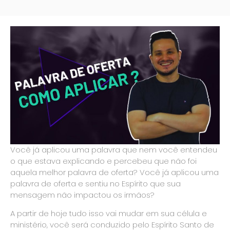
Você já aplicou uma palavra que nem você entendeu
o que estava explicando e percebeu que não foi
aquela melhor palavra de oferta? Você já aplicou uma
palavra de oferta e sentiu no Espírito que sua
mensagem não impactou os irmãos?
A partir de hoje tudo isso vai mudar em sua célula e
ministério, você será conduzido pelo Espírito Santo de