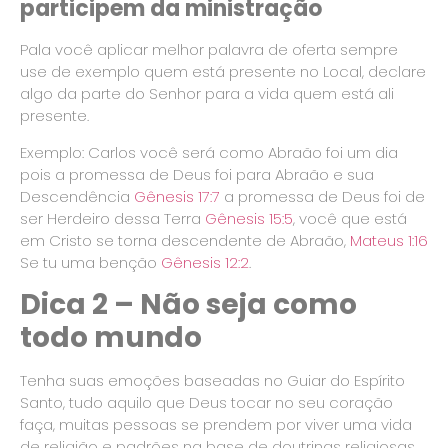
participem da ministração
Pala você aplicar melhor palavra de oferta sempre
use de exemplo quem está presente no Local, declare
algo da parte do Senhor para a vida quem está ali
presente.
Exemplo: Carlos você será como Abraão foi um dia
pois a promessa de Deus foi para Abraão e sua
Descendência
Gênesis 17:7
a promessa de Deus foi de
ser Herdeiro dessa Terra
Gênesis 15:5
, você que está
em Cristo se torna descendente de Abraão,
Mateus 1:16
Se tu uma benção
Gênesis 12:2
.
Dica 2 – Não seja como
todo mundo
Tenha suas emoções baseadas no Guiar do Espírito
Santo, tudo aquilo que Deus tocar no seu coração
faça, muitas pessoas se prendem por viver uma vida
de religião e padrões na base de doutrinas religiosas,