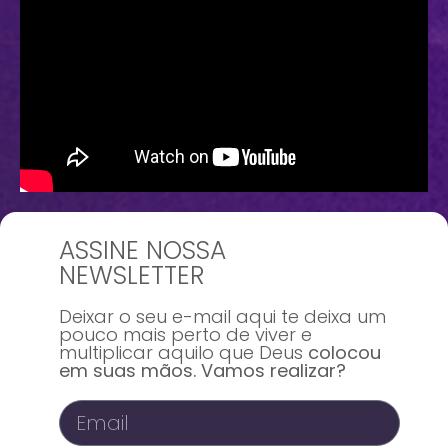
ASSINE NOSSA
NEWSLETTER
Deixar o seu e-mail aqui te deixa um
pouco mais perto de viver e
multiplicar aquilo que Deus
colocou
em suas mãos. Vamos realizar?