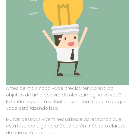
Antes de mais nada você precisa ter clareza do
objetivo de uma palavra de oferta, imagine só você
fazendo algo para o Senhor sem nem saber o porquê
você está fazendo isso.
Muitas pessoas vivem nessa base acreditando que
está fazendo algo para Deus, porém não tem clareza
do que está fazendo.