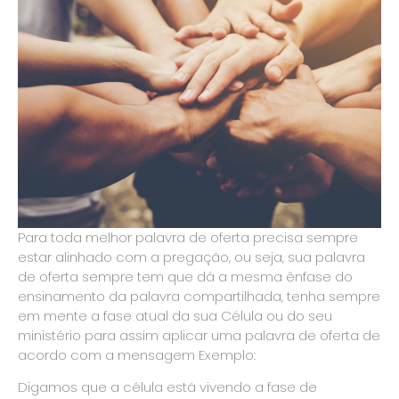
Para toda melhor palavra de oferta precisa sempre
estar alinhado com a pregação, ou seja, sua palavra
de oferta sempre tem que dá a mesma ênfase do
ensinamento da palavra compartilhada, tenha sempre
em mente a fase atual da sua Célula ou do seu
ministério para assim aplicar uma palavra de oferta de
acordo com a mensagem Exemplo:
Digamos que a célula está vivendo a fase de