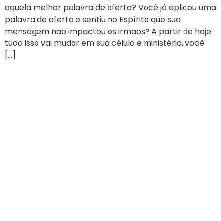
aquela melhor palavra de oferta? Você já aplicou uma
palavra de oferta e sentiu no Espírito que sua
mensagem não impactou os irmãos? A partir de hoje
tudo isso vai mudar em sua célula e ministério, você
[…]
Testemunhos de Líderes
Transformados pela
Comunidade Ekballos
Vidas transformadas pela Comunidade Ekballo
Todos os dias estamos transformando vidas com os
conteúdos do Goye - Faça discipulos