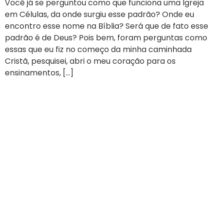
Você já se perguntou como que funciona uma Igreja
em Células, da onde surgiu esse padrão? Onde eu
encontro esse nome na Bíblia? Será que de fato esse
padrão é de Deus? Pois bem, foram perguntas como
essas que eu fiz no começo da minha caminhada
Cristã, pesquisei, abri o meu coração para os
ensinamentos, […]
Testemunhos de Líderes
Transformados pela
Comunidade Ekballos
Vidas transformadas pela Comunidade Ekballo
Todos os dias estamos transformando vidas com os
conteúdos do Goye - Faça discipulos