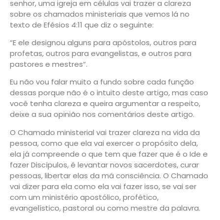
senhor, uma igreja em células vai trazer a clareza
sobre os chamados ministeriais que vemos lá no
texto de Efésios 4:11 que diz o seguinte:
“E ele designou alguns para
apóstolos
, outros para
profetas
, outros para
evangelistas
, e outros para
pastores
e
mestres
“.
Eu não vou falar muito a fundo sobre cada função
dessas porque não é o intuito deste artigo, mas caso
você tenha clareza e queira argumentar a respeito,
deixe a sua opinião nos comentários deste artigo.
O Chamado ministerial vai trazer clareza na vida da
pessoa, como que ela vai exercer o propósito dela,
ela já compreende o que tem que fazer que é o Ide e
fazer Discípulos, é levantar novos sacerdotes, curar
pessoas, libertar elas da má consciência. O Chamado
vai dizer para ela como ela vai fazer isso, se vai ser
com um ministério
apostólico, profético,
evangelístico, pastoral ou como mestre da palavra.