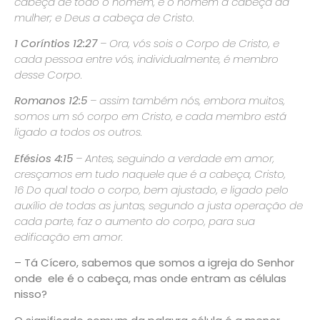
cabeça de todo o homem, e o homem a cabeça da
mulher; e Deus a cabeça de Cristo.
1 Coríntios 12:27
– Ora, vós sois o Corpo de Cristo, e
cada pessoa entre vós, individualmente, é membro
desse Corpo.
Romanos 12:5
– assim também nós, embora muitos,
somos um só corpo em Cristo, e cada membro está
ligado a todos os outros.
Efésios 4:15
– Antes, seguindo a verdade em amor,
cresçamos em tudo naquele que é a cabeça, Cristo,
16
Do qual todo o corpo, bem ajustado, e ligado pelo
auxílio de todas as juntas, segundo a justa operação de
cada parte, faz o aumento do corpo, para sua
edificação em amor.
– Tá Cícero, sabemos que somos a igreja do Senhor
onde ele é o cabeça, mas onde entram as células
nisso?