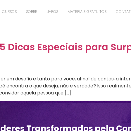
CURSOS
SOBRE
LIVROS
MATERIAIS GRATUITOS
CONTA
 5 Dicas Especiais para Sur
r um desafio e tanto para você, afinal de contas, a interne
ê encontra o que deseja, não é verdade? Isso realmente
 convidar aquela pessoa que […]
íderes Transformados pela Co