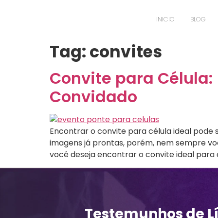
INICIO
BLOG
Tag:
convites
Convite para Célula:
Convidado
Encontrar o convite para célula ideal pode se
imagens já prontas, porém, nem sempre voc
você deseja encontrar o convite ideal para
Testemunhos de L