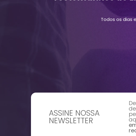
Todos os dias 
De
de
ASSINE NOSSA
pe
NEWSLETTER
aq
em
re