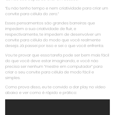
“Eu não tenho tempo e nem criatividade para criar um
convite para célula do zero.”
Esses pensamentos são grandes barreiras que
impedem a sua criatividade de fluir, e
respectivamente, te impedem de desenvolver um
convite para célula do modo que você realmente
deseja. Já passei por isso e sei o que você enfrenta.
Vou te provar que essa tarefa pode ser bem mais fácil
do que você deve estar imaginando, e você não
precisa ser nenhum “mestre em computador” para
criar o seu convite para célula de modo fácil e
simples.
Como prova disso, eu te convido a dar play no vídeo
abaixo e ver como é rápido e prático: