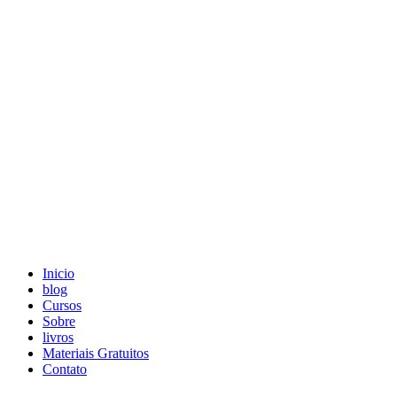
Skip
to
content
Inicio
blog
Cursos
Sobre
livros
Materiais Gratuitos
Contato