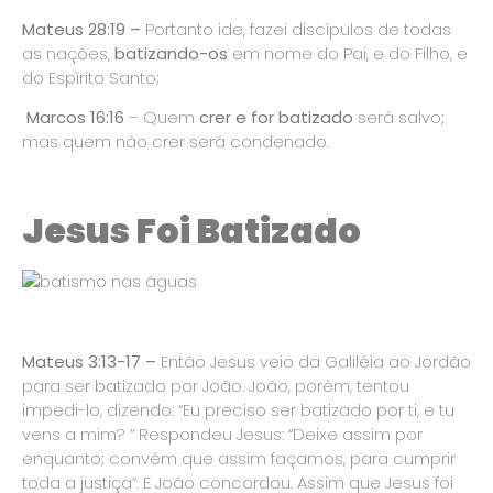
Mateus 28:19 –
Portanto ide, fazei discípulos de todas
as nações,
batizando-os
em nome do Pai, e do Filho, e
do Espírito Santo;
Marcos 16:16
– Quem
crer e for batizado
será salvo;
mas quem não crer será condenado.
Jesus Foi Batizado
Mateus 3:13-17 –
Então Jesus veio da Galiléia ao Jordão
para ser batizado por João. João, porém, tentou
impedi-lo, dizendo: “Eu preciso ser batizado por ti, e tu
vens a mim? ” Respondeu Jesus: “Deixe assim por
enquanto; convém que assim façamos, para cumprir
toda a justiça”. E João concordou. Assim que Jesus foi