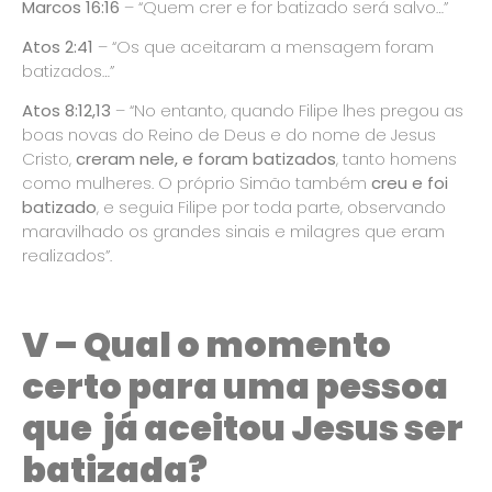
Marcos 16:16
– “Quem crer e for batizado será salvo…”
Atos 2:41
– “Os que aceitaram a mensagem foram
batizados…”
Atos 8:12,13
– “No entanto, quando Filipe lhes pregou as
boas novas do Reino de Deus e do nome de Jesus
Cristo,
creram nele, e foram batizados
, tanto homens
como mulheres. O próprio Simão também
creu e foi
batizado
, e seguia Filipe por toda parte, observando
maravilhado os grandes sinais e milagres que eram
realizados”.
V – Qual o momento
certo para uma pessoa
que já aceitou Jesus ser
batizada?