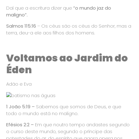
Daí que a escritura dizer que
“o mundo jaz do
maligno”.
Salmos 115:16
– Os céus são os céus do Senhor, mas a
terra, deu-a ele aos filhos dos homens.
Voltamos ao Jardim do
Éden
Adão e Eva
1
João 5:19 –
Sabemos que somos de Deus, e que
todo o mundo está no maligno.
Efésios 2:2 –
Em que noutro tempo andastes segundo
o curso deste mundo, segundo o príncipe das
potestades do ar, do espírito que agora opera nos