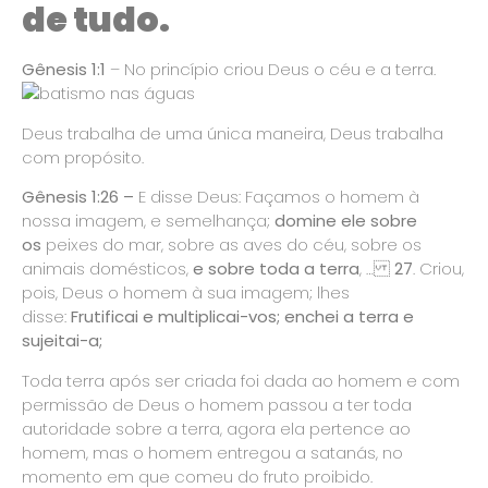
de tudo.
Gênesis 1:1
– No princípio criou Deus o céu e a terra.
Deus trabalha de uma única maneira, Deus trabalha
com propósito.
Gênesis 1:26 –
E disse Deus: Façamos o homem à
nossa imagem, e semelhança;
domine ele sobre
os
peixes do mar, sobre as aves do céu, sobre os
animais domésticos,
e sobre toda a terra
, …
27
. Criou,
pois, Deus o homem à sua imagem; lhes
disse:
Frutificai e multiplicai-vos; enchei a terra e
sujeitai-a;
Toda terra após ser criada foi dada ao homem e com
permissão de Deus o homem passou a ter toda
autoridade sobre a terra, agora ela pertence ao
homem, mas o homem entregou a satanás, no
momento em que comeu do fruto proibido.