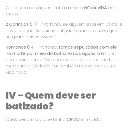
O batismo nas águas ilustra a minha
NOVA VIDA
em
Cristo.
2 Coríntios 5:17
– “Portanto, se alguém está em Cristo, é
nova criação. As coisas antigas já passaram; eis que
surgiram coisas novas!”
Romanos 6:4
– “Portanto,
fomos sepultados com ele
na morte por meio do batismo nas águas
, a fim de
que, assim como Cristo foi ressuscitado dos mortos
mediante a Glória do Pai, também nós vivamos uma
vida nova”.
IV – Quem deve ser
batizado?
Qualquer pessoa que tenha
CRIDO
em Cristo.