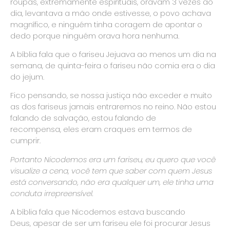
roupas, extremamente espirituais, oravam 3 vezes ao
dia, levantava a mão onde estivesse, o povo achava
magnífico, e ninguém tinha coragem de apontar o
dedo porque ninguém orava hora nenhuma.
A bíblia fala que o fariseu Jejuava ao menos um dia na
semana, de quinta-feira o fariseu não comia era o dia
do jejum.
Fico pensando, se nossa justiça não exceder e muito
as dos fariseus jamais entraremos no reino. Não estou
falando de salvação, estou falando de
recompensa, eles eram craques em termos de
cumprir.
Portanto Nicodemos era um fariseu, eu quero que você
visualize a cena, você tem que saber com quem Jesus
está conversando, não era qualquer um, ele tinha uma
conduta irrepreensível.
A bíblia fala que Nicodemos estava buscando
Deus, apesar de ser um fariseu ele foi procurar Jesus