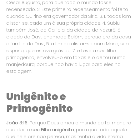
César Augusto, para que todo o mundo fosse
recenseado. 2. Este primeiro recenseamento foi feito
quando Quirino era governador da Síria. 3. E todos iam
alistar-se, cada um à sua própria cidade. 4. Subiu
também José, da Galileia, da cidade de Nazaré, à
cidade de Davi, chamada Belém, porque era da casa
e família de Davi, 5. a fim de alistar-se com Maria, sua
esposa, que estava grávida. 7. e teve a seu filho
primogênito; envolveu-o em faixas e o deitou numa
manjedoura, porque não havia lugar para eles na
estalagem.
Unigênito e
Primogênito
João 3:16.
Porque Deus amou o mundo de tal maneira
que deu o
seu Filho unigênito
, para que todo aquele
que nele crê não pereça, mas tenha a vida eterna.