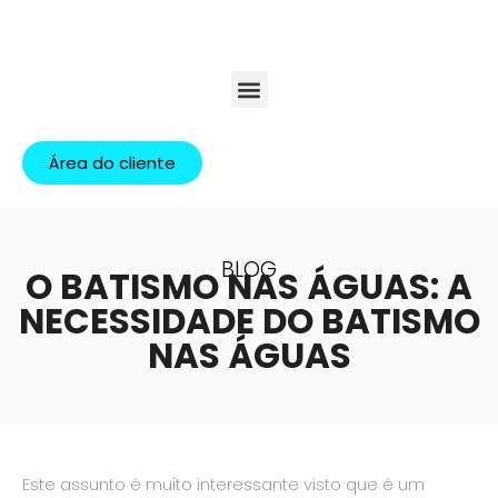
Área do cliente
BLOG
O BATISMO NAS ÁGUAS: A
NECESSIDADE DO BATISMO
NAS ÁGUAS
Este assunto é muito interessante visto que é um