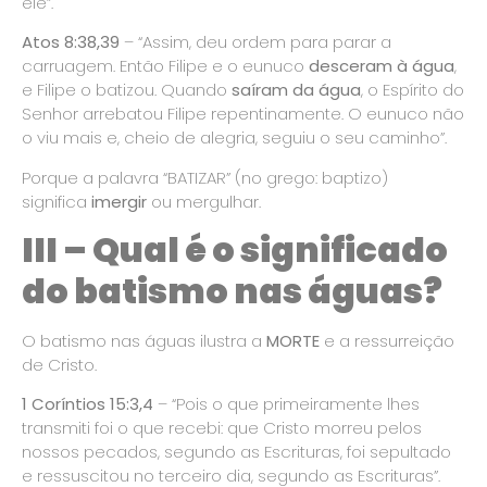
ele”.
Atos 8:38,39
– “Assim, deu ordem para parar a
carruagem. Então Filipe e o eunuco
desceram à água
,
e Filipe o batizou. Quando
saíram da água
, o Espírito do
Senhor arrebatou Filipe repentinamente. O eunuco não
o viu mais e, cheio de alegria, seguiu o seu caminho”.
Porque a palavra “BATIZAR” (no grego: baptizo)
significa
imergir
ou mergulhar.
III – Qual é o significado
do batismo nas águas?
O batismo nas águas ilustra a
MORTE
e a ressurreição
de Cristo.
1 Coríntios 15:3,4
– “Pois o que primeiramente lhes
transmiti foi o que recebi: que Cristo morreu pelos
nossos pecados, segundo as Escrituras, foi sepultado
e ressuscitou no terceiro dia, segundo as Escrituras”.