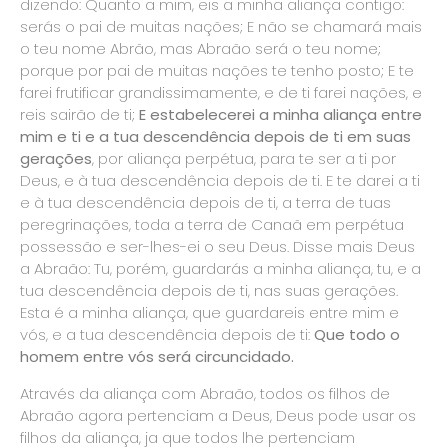
dizendo: Quanto a mim, eis a minha aliança contigo:
serás o pai de muitas nações; E não se chamará mais
o teu nome Abrão, mas Abraão será o teu nome;
porque por pai de muitas nações te tenho posto; E te
farei frutificar grandissimamente, e de ti farei nações, e
reis sairão de ti;
E estabelecerei a minha aliança entre
mim e ti e a tua descendência depois de ti em suas
gerações
, por aliança perpétua, para te ser a ti por
Deus, e à tua descendência depois de ti. E te darei a ti
e à tua descendência depois de ti, a terra de tuas
peregrinações, toda a terra de Canaã em perpétua
possessão e ser-lhes-ei o seu Deus. Disse mais Deus
a Abraão: Tu, porém, guardarás a minha aliança, tu, e a
tua descendência depois de ti, nas suas gerações.
Esta é a minha aliança, que guardareis entre mim e
vós, e a tua descendência depois de ti:
Que todo o
homem entre vós será circuncidado.
Através da aliança com Abraão, todos os filhos de
Abraão agora pertenciam a Deus, Deus pode usar os
filhos da aliança, ja que todos lhe pertenciam