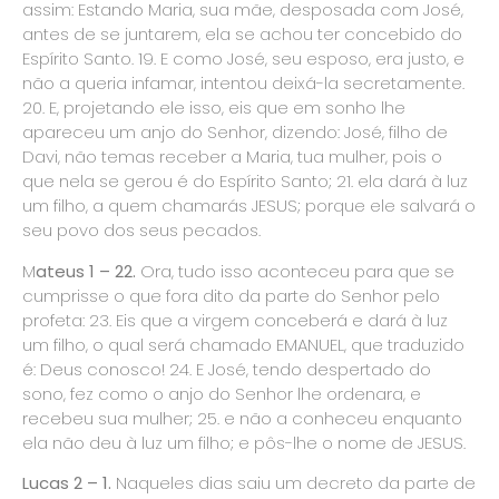
assim: Estando Maria, sua mãe, desposada com José,
antes de se juntarem, ela se achou ter concebido do
Espírito Santo. 19. E como José, seu esposo, era justo, e
não a queria infamar, intentou deixá-la secretamente.
20. E, projetando ele isso, eis que em sonho lhe
apareceu um anjo do Senhor, dizendo: José, filho de
Davi, não temas receber a Maria, tua mulher, pois o
que nela se gerou é do Espírito Santo; 21. ela dará à luz
um filho, a quem chamarás JESUS; porque ele salvará o
seu povo dos seus pecados.
M
ateus 1 – 22.
Ora, tudo isso aconteceu para que se
cumprisse o que fora dito da parte do Senhor pelo
profeta: 23. Eis que a virgem conceberá e dará à luz
um filho, o qual será chamado EMANUEL, que traduzido
é: Deus conosco! 24. E José, tendo despertado do
sono, fez como o anjo do Senhor lhe ordenara, e
recebeu sua mulher; 25. e não a conheceu enquanto
ela não deu à luz um filho; e pôs-lhe o nome de JESUS.
Lucas 2 – 1.
Naqueles dias saiu um decreto da parte de