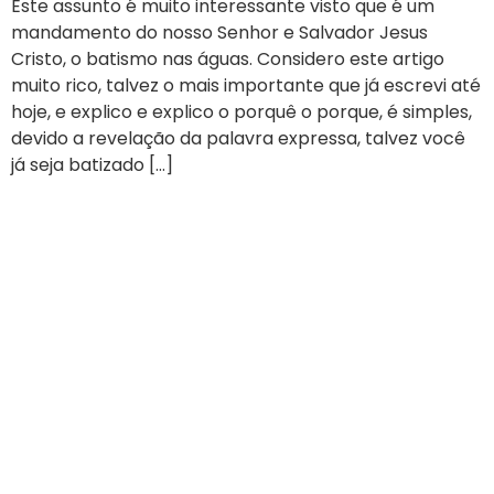
Este assunto é muito interessante visto que é um
mandamento do nosso Senhor e Salvador Jesus
Cristo, o batismo nas águas. Considero este artigo
muito rico, talvez o mais importante que já escrevi até
hoje, e explico e explico o porquê o porque, é simples,
devido a revelação da palavra expressa, talvez você
já seja batizado […]
Testemunhos de Líderes
Transformados pela
Comunidade Ekballos
Vidas transformadas pela Comunidade Ekballo
Todos os dias estamos transformando vidas com os
conteúdos do Goye - Faça discipulos