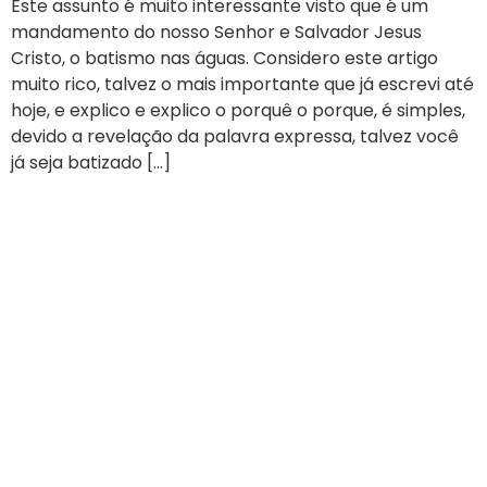
Este assunto é muito interessante visto que é um
mandamento do nosso Senhor e Salvador Jesus
Cristo, o batismo nas águas. Considero este artigo
muito rico, talvez o mais importante que já escrevi até
hoje, e explico e explico o porquê o porque, é simples,
devido a revelação da palavra expressa, talvez você
já seja batizado […]
Testemunhos de Líderes
Transformados pela
Comunidade Ekballos
Vidas transformadas pela Comunidade Ekballo
Todos os dias estamos transformando vidas com os
conteúdos do Goye - Faça discipulos