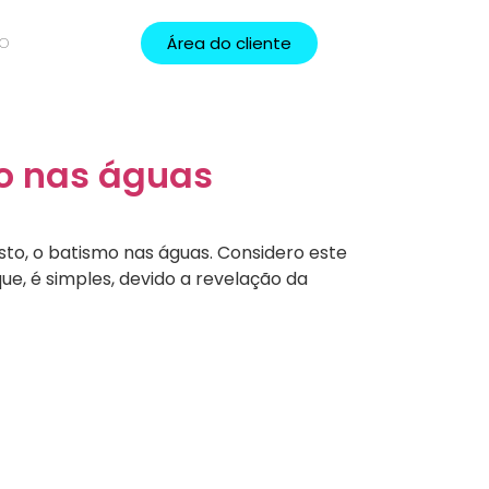
Área do cliente
TO
o nas águas
to, o batismo nas águas. Considero este
que, é simples, devido a revelação da
munidade Ekballos