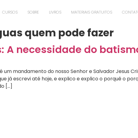
CURSOS
SOBRE
LIVROS
MATERIAIS GRATUITOS
CONTA
guas quem pode fazer
: A necessidade do batism
e é um mandamento do nosso Senhor e Salvador Jesus Cris
ue já escrevi até hoje, e explico e explico o porquê o por
do […]
íderes Transformados pela Co