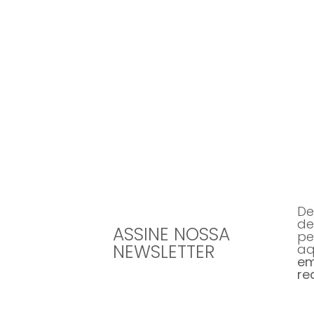
Todos os dias 
De
de
ASSINE NOSSA
pe
NEWSLETTER
aq
em
re