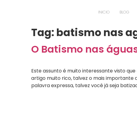
INICIO
BLOG
Tag:
batismo nas a
O Batismo nas águas
Este assunto é muito interessante visto qu
artigo muito rico, talvez o mais importante q
palavra expressa, talvez você já seja batiza
Testemunhos de L