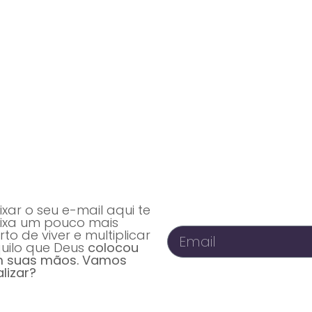
Vidas transformadas pela Comunidade Ekballo
estamos transformando vidas com os conteúdos do Goye - 
ixar o seu e-mail aqui te
ixa um pouco mais
rto de viver e multiplicar
uilo que Deus
colocou
 suas mãos. Vamos
alizar?