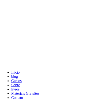
Skip
to
content
Inicio
blog
Cursos
Sobre
livros
Materiais Gratuitos
Contato