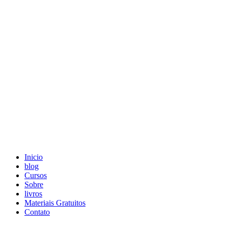
Skip
to
content
Inicio
blog
Cursos
Sobre
livros
Materiais Gratuitos
Contato