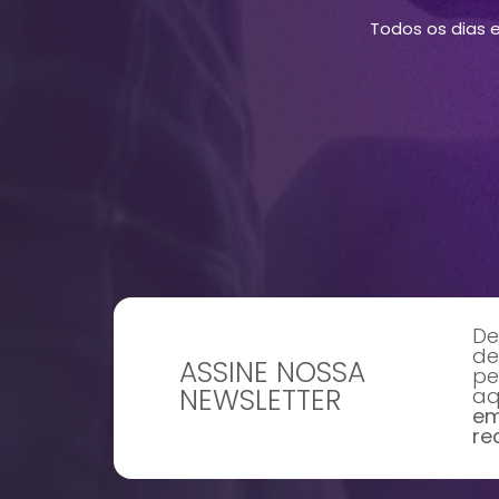
Todos os dias 
De
de
ASSINE NOSSA
pe
NEWSLETTER
aq
em
re