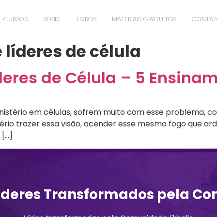
CURSOS
SOBRE
LIVROS
MATERIAIS GRATUITOS
CONTA
líderes de célula
deres de Célula – 5 Ensin
inistério em células, sofrem muito com esse problema, co
ério trazer essa visão, acender esse mesmo fogo que arde
 […]
íderes Transformados pela Co