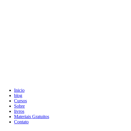
Skip
to
content
Inicio
blog
Cursos
Sobre
livros
Materiais Gratuitos
Contato