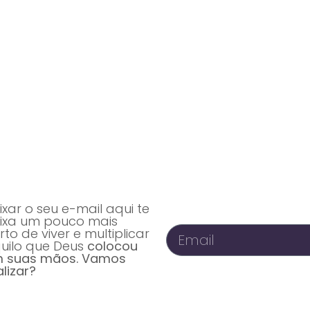
Vidas transformadas pela Comunidade Ekballo
estamos transformando vidas com os conteúdos do Goye - 
ixar o seu e-mail aqui te
ixa um pouco mais
rto de viver e multiplicar
uilo que Deus
colocou
 suas mãos. Vamos
alizar?