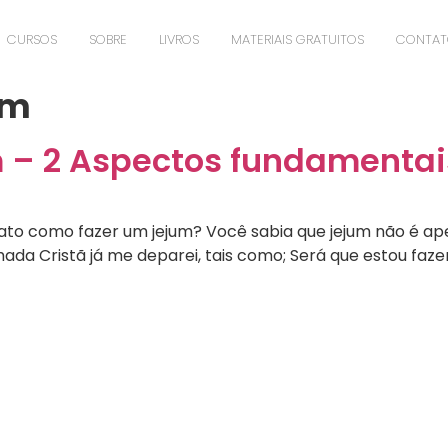
CURSOS
SOBRE
LIVROS
MATERIAIS GRATUITOS
CONTA
um
 – 2 Aspectos fundamentai
fato como fazer um jejum? Você sabia que jejum não é ap
a Cristã já me deparei, tais como; Será que estou faze
íderes Transformados pela Co