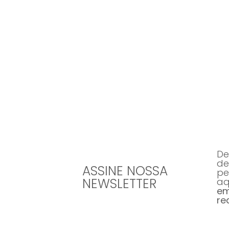
Todos os dias 
De
de
ASSINE NOSSA
pe
NEWSLETTER
aq
em
re