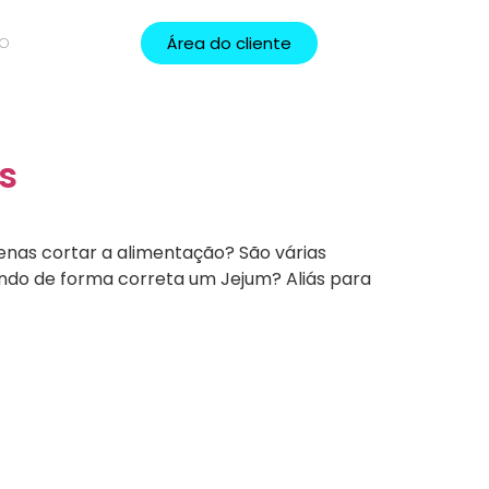
Área do cliente
TO
s
enas cortar a alimentação? São várias
ndo de forma correta um Jejum? Aliás para
munidade Ekballos