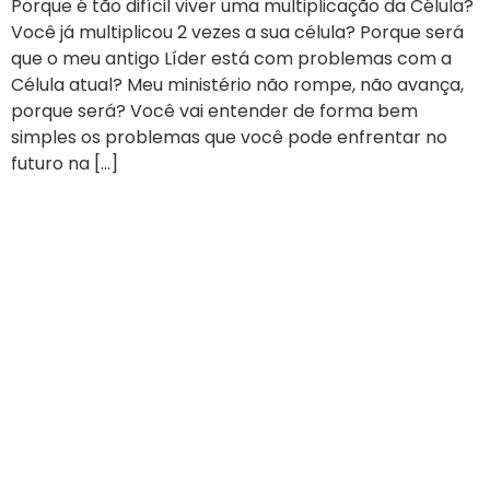
Porque é tão difícil viver uma multiplicação da Célula?
Você já multiplicou 2 vezes a sua célula? Porque será
que o meu antigo Líder está com problemas com a
Célula atual? Meu ministério não rompe, não avança,
porque será? Você vai entender de forma bem
simples os problemas que você pode enfrentar no
futuro na […]
Testemunhos de Líderes
Transformados pela
Comunidade Ekballos
Vidas transformadas pela Comunidade Ekballo
Todos os dias estamos transformando vidas com os
conteúdos do Goye - Faça discipulos