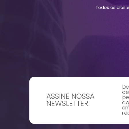
Todos os dias 
De
de
ASSINE NOSSA
pe
NEWSLETTER
aq
em
re