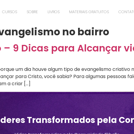
CURSOS
SOBRE
LIVROS
MATERIAIS GRATUITOS
CONTA
evangelismo no bairro
 – 9 Dicas para Alcançar v
orque um dia houve algum tipo de evangelismo criativo 
ançar para Cristo, você sabia? Para algumas pessoas falar
m a criar […]
íderes Transformados pela Co