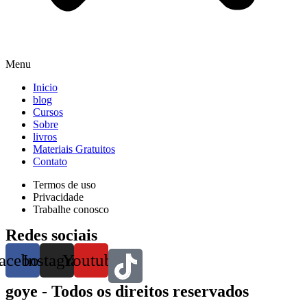
Menu
Inicio
blog
Cursos
Sobre
livros
Materiais Gratuitos
Contato
Termos de uso
Privacidade
Trabalhe conosco
Redes sociais
acebook
Instagram
Youtube
goye - Todos os direitos reservados