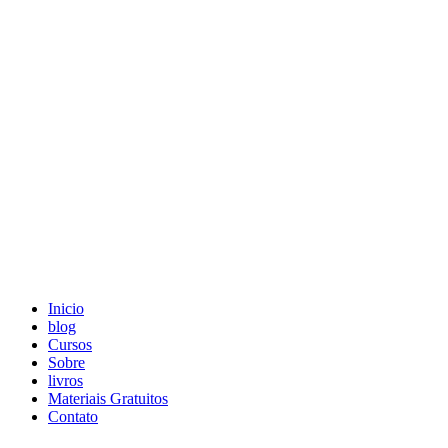
Skip
to
content
Inicio
blog
Cursos
Sobre
livros
Materiais Gratuitos
Contato