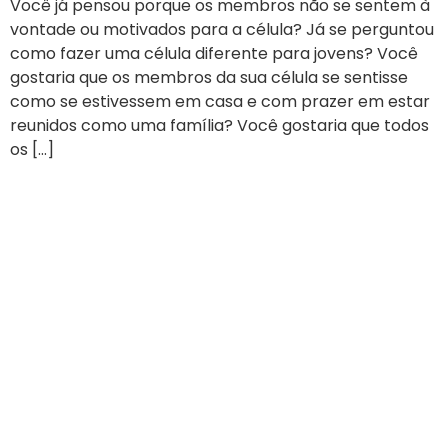
Você já pensou porque os membros não se sentem à
vontade ou motivados para a célula? Já se perguntou
como fazer uma célula diferente para jovens? Você
gostaria que os membros da sua célula se sentisse
como se estivessem em casa e com prazer em estar
reunidos como uma família? Você gostaria que todos
os […]
Testemunhos de Líderes
Transformados pela
Comunidade Ekballos
Vidas transformadas pela Comunidade Ekballo
Todos os dias estamos transformando vidas com os
conteúdos do Goye - Faça discipulos