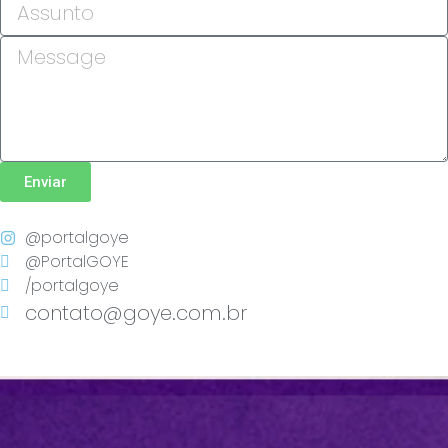
Enviar
@portalgoye
@PortalGOYE
/portalgoye
contato@goye.com.br