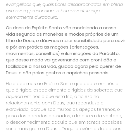
evangélicas que, quais flores desabrochadas em plena
primavera, prenunciam a bem-aventurança
eternamente duradoura.
Os dons do Espírito Santo vão modelando a nossa
vida segundo as maneiras e modos próprios de um
filho de Deus, e dão-nos maior sensibilidade para ouvir
e pôr em prática as moções (orientações,
movimentos, conselhos) e iluminações do Paráclito,
que desse modo vai governando com prontidão e
facilidade a nossa vida, guiada agora pelo querer de
Deus, e não pelos gostos e caprichos pessoais.
Hoje pedimos ao Espírito Santo que dobre em nós o
que é rígido, especialmente a rigidez da soberba; que
aqueça em nós o que está frio, a tibieza no
relacionamento com Deus; que reconduza o
extraviado, porque são muitos os apegos terrenos, o
peso dos pecados passados, a fraqueza da vontade,
o desconhecimento daquilo que em tantas ocasiões
seria mais grato a Deus … Daqui provém os fracassos