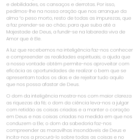
e debilidades, os cansaços e derrotas. Por isso,
pedimos-lhe na nossa oração que nos arranque da
alma “o peso morto, resto de todas as impurezas, que
a faz prender-se ao chão; para que suba até a
Majestade de Deus, a fundir-se na labareda viva de
Amor que é Ele.
A luz que recebemos na inteligência faz-nos conhecer
e compreender as realidades espirituais; a ajuda que
a nossa vontade obtém permite-nos aproveitar com
eficácia as oportunidades de realizar o bem que se
apresentam todos os dias e de rejeitar tudo aquilo
que nos possa afastar de Deus.
O dom da inteligência mostra-nos com maior clareza
as riquezas da fé; o dom da ciência leva-nos a julgar
com retidão as coisas criadas e a manter o coração
em Deus e nas coisas criadas na medida em que nos
conduzem a Ele; o dom da sabedoria faz-nos
compreender as maravilhas insondáveis de Deus e
incita-nos a procurá-lo sobre todas as coisas e no