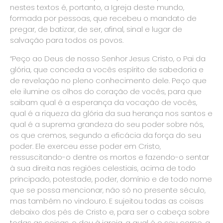
nestes textos é, portanto, a Igreja deste mundo,
formada por pessoas, que recebeu o mandato de
pregar, de batizar, de ser, afinal, sinal e lugar de
salvação para todos os povos.
“Peço ao Deus de nosso Senhor Jesus Cristo, o Pai da
glória, que conceda a vocês espírito de sabedoria e
de revelação no pleno conhecimento dele. Peço que
ele ilumine os olhos do coração de vocês, para que
saibam qual é a esperança da vocação de vocês,
qual é a riqueza da glória da sua herança nos santos e
qual é a suprema grandeza do seu poder sobre nós,
os que cremos, segundo a eficácia da força do seu
poder. Ele exerceu esse poder em Cristo,
ressuscitando-o dentre os mortos e fazendo-o sentar
à sua direita nas regiões celestiais, acima de todo
principado, potestade, poder, domínio e de todo nome
que se possa mencionar, não só no presente século,
mas também no vindouro. E sujeitou todas as coisas
debaixo dos pés de Cristo e, para ser o cabeça sobre
todas as coisas, o deu à igreja, a qual é o seu corpo, a