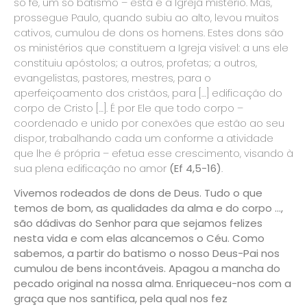
só fé, um só batismo – esta é a Igreja mistério. Mas,
prossegue Paulo, quando subiu ao alto, levou muitos
cativos, cumulou de dons os homens. Estes dons são
os ministérios que constituem a Igreja visível: a uns ele
constituiu apóstolos; a outros, profetas; a outros,
evangelistas, pastores, mestres, para o
aperfeiçoamento dos cristãos, para […] edificação do
corpo de Cristo […]. É por Ele que todo corpo –
coordenado e unido por conexões que estão ao seu
dispor, trabalhando cada um conforme a atividade
que lhe é própria – efetua esse crescimento, visando à
sua plena edificação no amor
(Ef 4,5-16)
.
Vivemos rodeados de dons de Deus. Tudo o que
temos de bom, as qualidades da alma e do corpo …,
são dádivas do Senhor para que sejamos felizes
nesta vida e com elas alcancemos o Céu. Como
sabemos, a partir do batismo o nosso Deus-Pai nos
cumulou de bens incontáveis. Apagou a mancha do
pecado original na nossa alma. Enriqueceu-nos com a
graça que nos santifica, pela qual nos fez