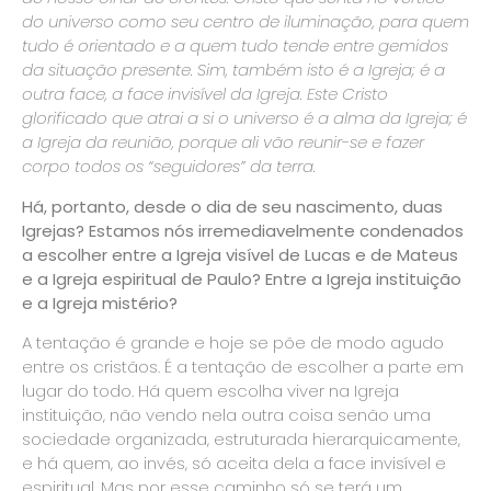
do universo como seu centro de iluminação, para quem
tudo é orientado e a quem tudo tende entre gemidos
da situação presente. Sim, também isto é a Igreja; é a
outra face, a face invisível da Igreja. Este Cristo
glorificado que atrai a si o universo é a alma da Igreja; é
a Igreja da reunião, porque ali vão reunir-se e fazer
corpo todos os “seguidores” da terra.
Há, portanto, desde o dia de seu nascimento, duas
Igrejas? Estamos nós irremediavelmente condenados
a escolher entre a Igreja visível de Lucas e de Mateus
e a Igreja espiritual de Paulo? Entre a Igreja instituição
e a Igreja mistério?
A tentação é grande e hoje se põe de modo agudo
entre os cristãos. É a tentação de escolher a parte em
lugar do todo. Há quem escolha viver na Igreja
instituição, não vendo nela outra coisa senão uma
sociedade organizada, estruturada hierarquicamente,
e há quem, ao invés, só aceita dela a face invisível e
espiritual. Mas por esse caminho só se terá um