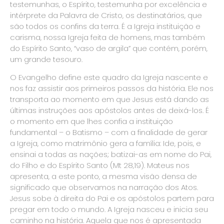
testemunhas, o Espírito, testemunha por excelência e
intérprete da Palavra de Cristo, os destinatários, que
são todos os confins da terra. É a Igreja instituição e
carisma, nossa Igreja feita de homens, mas também
do Espírito Santo, “vaso de argila” que contém, porém,
um grande tesouro.
O Evangelho define este quadro da Igreja nascente e
nos faz assistir aos primeiros passos da história. Ele nos
transporta ao momento em que Jesus está dando as
últimas instruções aos apóstolos antes de deixá-los. É
o momento em que lhes confia a instituição
fundamental – o Batismo – com a finalidade de gerar
a Igreja, como matrimônio gera a família: Ide, pois, e
ensinai a todas as nações; batizai-as em nome do Pai,
do Filho e do Espírito Santo (Mt 28,19). Mateus nos
apresenta, a este ponto, a mesma visão densa de
significado que observamos na narração dos Atos.
Jesus sobe à direita do Pai e os apóstolos partem para
pregar em todo o mundo. A Igreja nasceu e inicia seu
caminho na história. Aquela que nos é apresentada