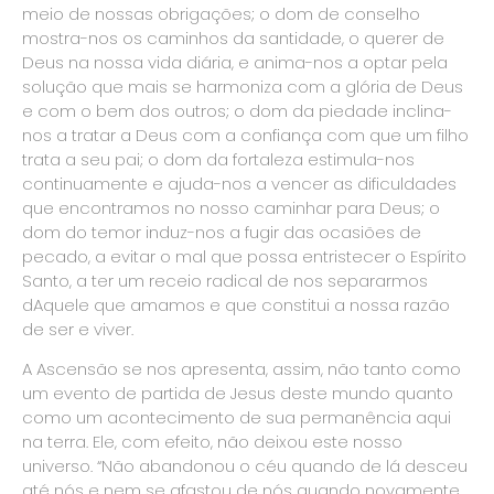
meio de nossas obrigações; o dom de conselho
mostra-nos os caminhos da santidade, o querer de
Deus na nossa vida diária, e anima-nos a optar pela
solução que mais se harmoniza com a glória de Deus
e com o bem dos outros; o dom da piedade inclina-
nos a tratar a Deus com a confiança com que um filho
trata a seu pai; o dom da fortaleza estimula-nos
continuamente e ajuda-nos a vencer as dificuldades
que encontramos no nosso caminhar para Deus; o
dom do temor induz-nos a fugir das ocasiões de
pecado, a evitar o mal que possa entristecer o Espírito
Santo, a ter um receio radical de nos separarmos
dAquele que amamos e que constitui a nossa razão
de ser e viver.
A Ascensão se nos apresenta, assim, não tanto como
um evento de partida de Jesus deste mundo quanto
como um acontecimento de sua permanência aqui
na terra. Ele, com efeito, não deixou este nosso
universo. “Não abandonou o céu quando de lá desceu
até nós e nem se afastou de nós quando novamente