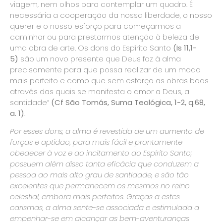
viagem, nem olhos para contemplar um quadro. É
necessária a cooperação da nossa liberdade, o nosso
querer e o nosso esforço para começarmos a
caminhar ou para prestarmos atenção à beleza de
uma obra de arte. Os dons do Espírito Santo
(Is 11,1-
5)
são um novo presente que Deus faz à alma
precisamente para que possa realizar de um modo
mais perfeito e como que sem esforço as obras boas
através das quais se manifesta o amor a Deus, a
santidade”
(Cf São Tomás, Suma Teológica, 1-2, q.68,
a. 1)
.
Por esses dons, a alma é revestida de um aumento de
forças e aptidão, para mais fácil e prontamente
obedecer à voz e ao incitamento do Espírito Santo;
possuem além disso tanta eficácia que conduzem a
pessoa ao mais alto grau de santidade, e são tão
excelentes que permanecem os mesmos no reino
celestial, embora mais perfeitos. Graças a estes
carismas, a alma sente-se associada e estimulada a
empenhar-se em alcançar as bem-aventuranças