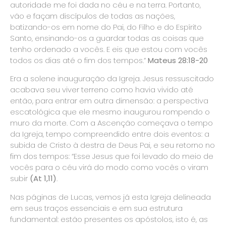
autoridade me foi dada no céu e na terra. Portanto,
vão e façam discípulos de todas as nações,
batizando-os em nome do Pai, do Filho e do Espírito
Santo, ensinando-os a guardar todas as coisas que
tenho ordenado a vocês. E eis que estou com vocês
todos os dias até o fim dos tempos.”
Mateus 28:18-20
Era a solene inauguração da Igreja. Jesus ressuscitado
acabava seu viver terreno como havia vivido até
então, para entrar em outra dimensão: a perspectiva
escatológica que ele mesmo inaugurou rompendo o
muro da morte. Com a Ascenção começava o tempo
da Igreja, tempo compreendido entre dois eventos: a
subida de Cristo à destra de Deus Pai, e seu retorno no
fim dos tempos: “Esse Jesus que foi levado do meio de
vocês para o céu virá do modo como vocês o viram
subir
(At 1,11)
.
Nas páginas de Lucas, vemos já esta Igreja delineada
em seus traços essenciais e em sua estrutura
fundamental: estão presentes os apóstolos, isto é, as