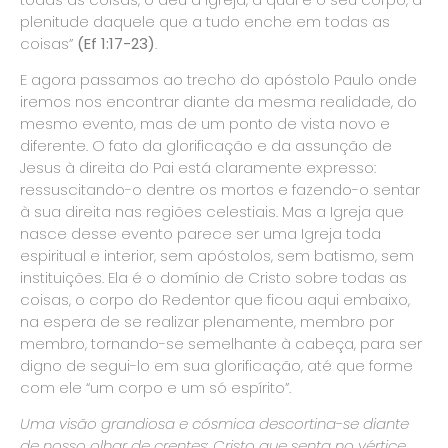
plenitude daquele que a tudo enche em todas as
coisas”
(Ef 1:17-23)
.
E agora passamos ao trecho do apóstolo Paulo onde
iremos nos encontrar diante da mesma realidade, do
mesmo evento, mas de um ponto de vista novo e
diferente. O fato da glorificação e da assunção de
Jesus à direita do Pai está claramente expresso:
ressuscitando-o dentre os mortos e fazendo-o sentar
à sua direita nas regiões celestiais. Mas a Igreja que
nasce desse evento parece ser uma Igreja toda
espiritual e interior, sem apóstolos, sem batismo, sem
instituições. Ela é o domínio de Cristo sobre todas as
coisas, o corpo do Redentor que ficou aqui embaixo,
na espera de se realizar plenamente, membro por
membro, tornando-se semelhante à cabeça, para ser
digno de segui-lo em sua glorificação, até que forme
com ele “um corpo e um só espírito”.
Uma visão grandiosa e cósmica descortina-se diante
de nosso olhar de crentes: Cristo que senta no vértice