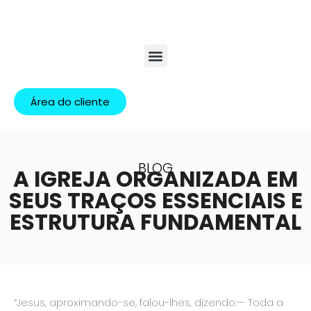
Área do cliente
BLOG
A IGREJA ORGANIZADA EM
SEUS TRAÇOS ESSENCIAIS E
ESTRUTURA FUNDAMENTAL
“Jesus, aproximando-se, falou-lhes, dizendo:— Toda a