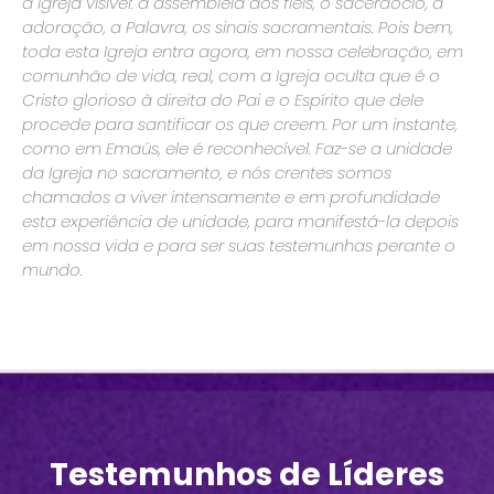
a Igreja visível: a assembleia dos fiéis, o sacerdócio, a
adoração, a Palavra, os sinais sacramentais. Pois bem,
toda esta Igreja entra agora, em nossa celebração, em
comunhão de vida, real, com a Igreja oculta que é o
Cristo glorioso à direita do Pai e o Espírito que dele
procede para santificar os que creem. Por um instante,
como em Emaús, ele é reconhecível. Faz-se a unidade
da Igreja no sacramento, e nós crentes somos
chamados a viver intensamente e em profundidade
esta experiência de unidade, para manifestá-la depois
em nossa vida e para ser suas testemunhas perante o
mundo.
Testemunhos de Líderes